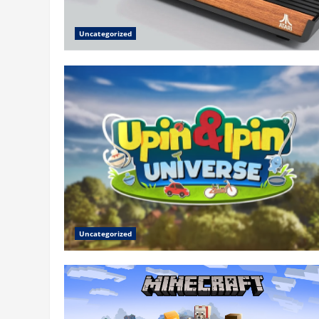
Uncategorized
Uncategorized