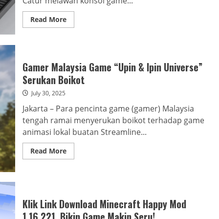
Catur melawan konsol game...
Part
II
Remastered”
Read
Read More
more
about
Konsol
Game
Jadul
Atari
Gamer Malaysia Game “Upin & Ipin Universe”
2600
Kalahkan
Serukan Boikot
ChatGPT
dan
July 30, 2025
Copilot
dalam
Jakarta – Para pencinta game (gamer) Malaysia
Catur,
Gemini
tengah ramai menyerukan boikot terhadap game
Pilih
Mundur
animasi lokal buatan Streamline...
Read
Read More
more
about
Gamer
Malaysia
Game
“Upin
&
Klik Link Download Minecraft Happy Mod
Ipin
Universe”
1.16.221, Bikin Game Makin Seru!
Serukan