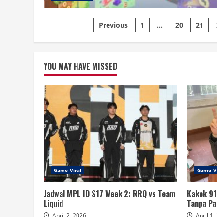
Posts
Previous
1
…
20
21
pagination
YOU MAY HAVE MISSED
Game Viral
Game Vi
Jadwal MPL ID S17 Week 2: RRQ vs Team
Kakek 91
Liquid
Tanpa Pa
April 2, 2026
April 1,