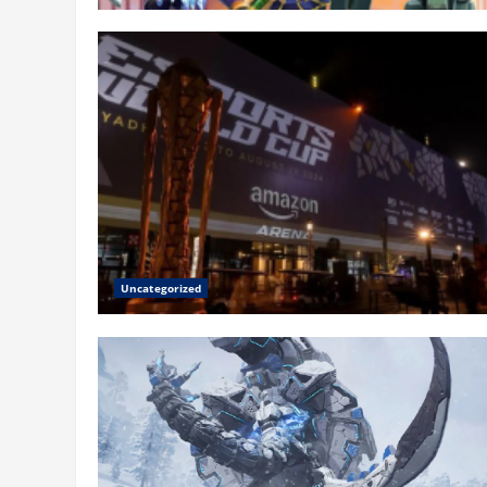
Uncategorized