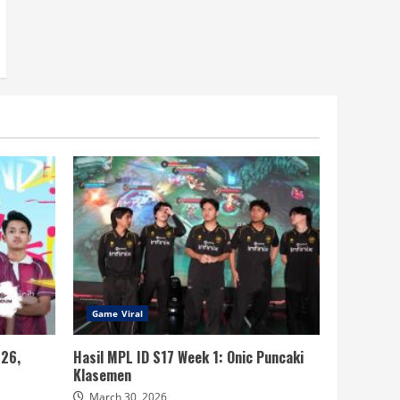
Game Viral
026,
Hasil MPL ID S17 Week 1: Onic Puncaki
Klasemen
March 30, 2026