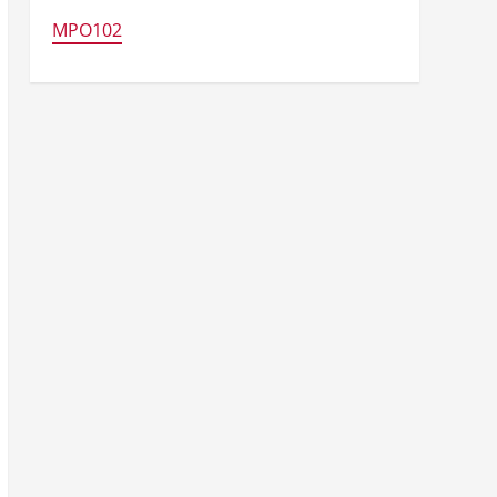
MPO102