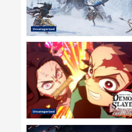
Uncategorized
Uncategorized