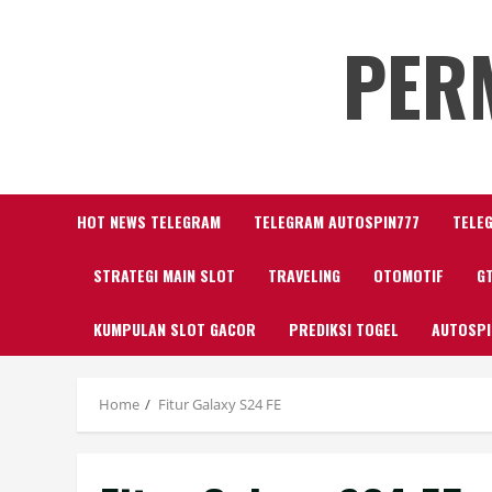
Skip
PER
to
content
HOT NEWS TELEGRAM
TELEGRAM AUTOSPIN777
TELE
STRATEGI MAIN SLOT
TRAVELING
OTOMOTIF
G
KUMPULAN SLOT GACOR
PREDIKSI TOGEL
AUTOSPI
Home
Fitur Galaxy S24 FE