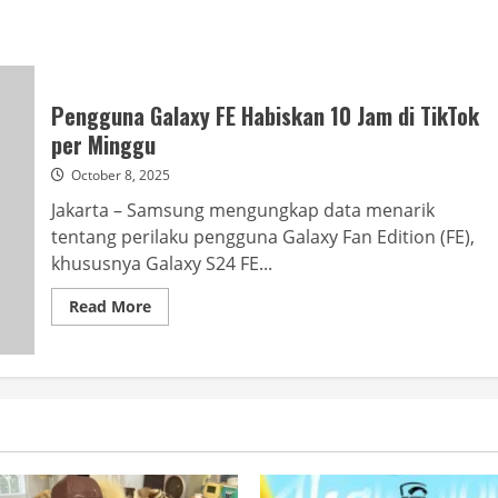
Pengguna Galaxy FE Habiskan 10 Jam di TikTok
per Minggu
October 8, 2025
Jakarta – Samsung mengungkap data menarik
tentang perilaku pengguna Galaxy Fan Edition (FE),
khususnya Galaxy S24 FE...
Read
Read More
more
about
Pengguna
Galaxy
FE
Habiskan
10
Jam
di
TikTok
per
Minggu