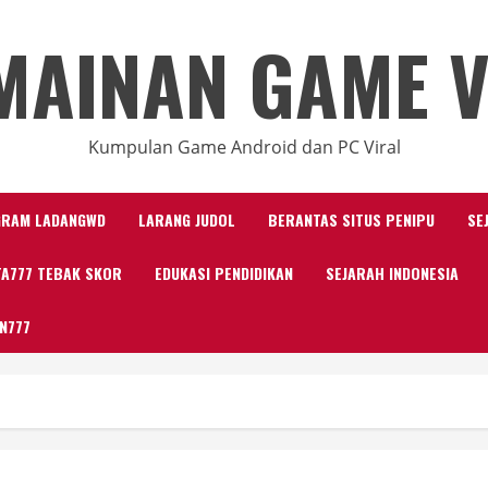
MAINAN GAME V
Kumpulan Game Android dan PC Viral
GRAM LADANGWD
LARANG JUDOL
BERANTAS SITUS PENIPU
SE
TA777 TEBAK SKOR
EDUKASI PENDIDIKAN
SEJARAH INDONESIA
N777