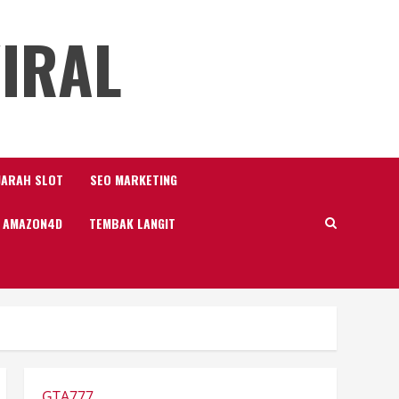
IRAL
JARAH SLOT
SEO MARKETING
AMAZON4D
TEMBAK LANGIT
GTA777