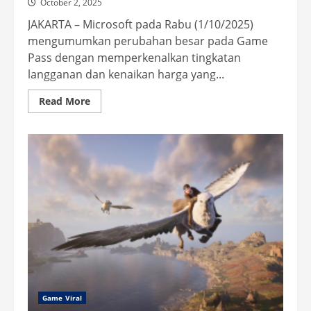
October 2, 2025
JAKARTA – Microsoft pada Rabu (1/10/2025)
mengumumkan perubahan besar pada Game
Pass dengan memperkenalkan tingkatan
langganan dan kenaikan harga yang...
Read
Read More
more
about
Microsoft
Umumkan
Perubahan
Xbox
Game
Pass,
Naikkan
Harga
Ultimate
Game Viral