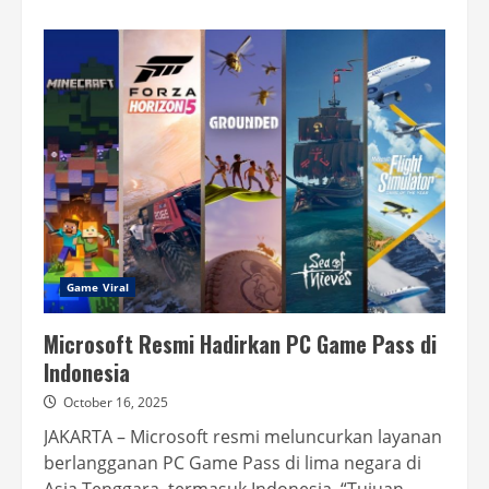
about
NetEase
akan
Gunakan
Teknologi
AI
Seperti
ChatGPT
di
Game
Terbaru
Game Viral
Microsoft Resmi Hadirkan PC Game Pass di
Indonesia
October 16, 2025
JAKARTA – Microsoft resmi meluncurkan layanan
berlangganan PC Game Pass di lima negara di