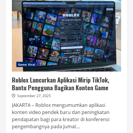
FC
26
Rilis,
Segini
Harganya
di
PlayStation,
Xbox,
Switch
2,
dan
PC
Game Viral
Roblox Luncurkan Aplikasi Mirip TikTok,
Bantu Pengguna Bagikan Konten Game
September 27, 2025
JAKARTA – Roblox mengumumkan aplikasi
konten video pendek baru dan peningkatan
pendapatan bagi para kreator di konferensi
pengembangnya pada Jumat...