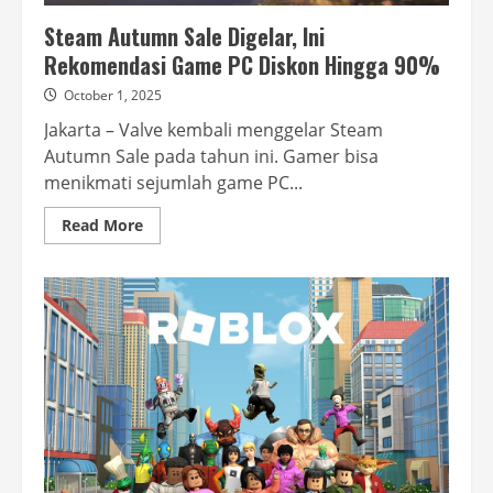
Steam Autumn Sale Digelar, Ini
Rekomendasi Game PC Diskon Hingga 90%
October 1, 2025
Jakarta – Valve kembali menggelar Steam
Autumn Sale pada tahun ini. Gamer bisa
menikmati sejumlah game PC...
Read
Read More
more
about
Steam
Autumn
Sale
Digelar,
Ini
Rekomendasi
Game
PC
Diskon
Hingga
90%