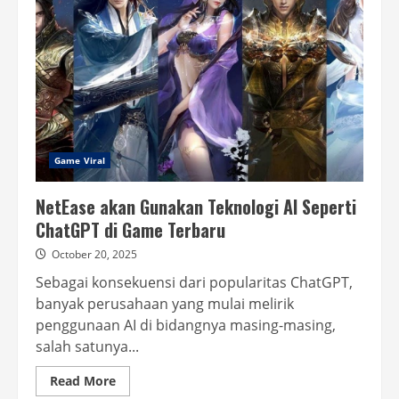
yang
Bikin
Kamu
Rugi
Kalau
Gak
Dicobain
Game Viral
NetEase akan Gunakan Teknologi AI Seperti
ChatGPT di Game Terbaru
October 20, 2025
Sebagai konsekuensi dari popularitas ChatGPT,
banyak perusahaan yang mulai melirik
penggunaan AI di bidangnya masing-masing,
salah satunya...
Read
Read More
more