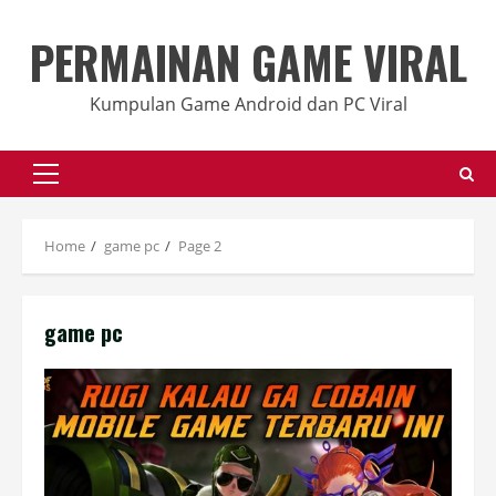
Skip
to
PERMAINAN GAME VIRAL
content
Kumpulan Game Android dan PC Viral
Primary
Menu
Home
game pc
Page 2
game pc