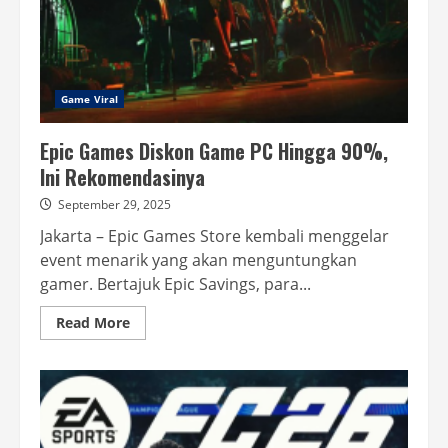
Game Viral
Epic Games Diskon Game PC Hingga 90%,
Ini Rekomendasinya
September 29, 2025
Jakarta – Epic Games Store kembali menggelar
event menarik yang akan menguntungkan
gamer. Bertajuk Epic Savings, para...
Read
Read More
more
about
Epic
Games
Diskon
Game
PC
Hingga
90%,