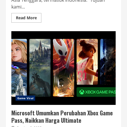
Asia Tenggara, termasuk Indonesia. “Tujuan
kami...
Read
Read More
more
about
Microsoft
Resmi
Hadirkan
PC
Game
Pass
di
Indonesia
Game Viral
Microsoft Umumkan Perubahan Xbox Game
Pass, Naikkan Harga Ultimate