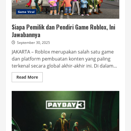
Game Viral
Siapa Pemilik dan Pendiri Game Roblox, Ini
Jawabannya
September 30, 2025
JAKARTA – Roblox merupakan salah satu game
dan platform pembuatan konten yang paling
terkenal secara global akhir-akhir ini. Di dalam...
Read
Read More
more
about
Siapa
Pemilik
dan
Pendiri
Game
Roblox,
Ini
Jawabannya