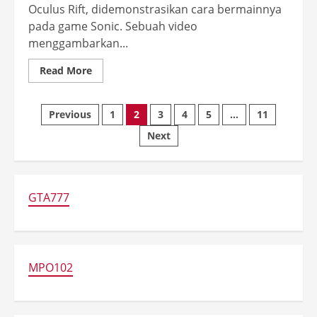
Oculus Rift, didemonstrasikan cara bermainnya
pada game Sonic. Sebuah video
menggambarkan...
Read
Read More
more
about
Beginilah
Posts
Gambaran
Previous
1
2
3
4
5
…
11
Permainan Game Masa
Depan
pagination
Next
GTA777
MPO102