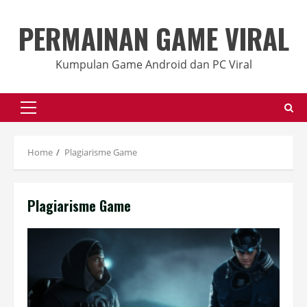
Skip
to
PERMAINAN GAME VIRAL
content
Kumpulan Game Android dan PC Viral
Primary
Menu
Home
Plagiarisme Game
Plagiarisme Game