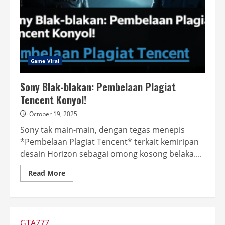
Game Viral
Sony Blak-blakan: Pembelaan Plagiat
Tencent Konyol!
October 19, 2025
Sony tak main-main, dengan tegas menepis
*Pembelaan Plagiat Tencent* terkait kemiripan
desain Horizon sebagai omong kosong belaka....
Read
Read More
more
about
Sony
Blak-
blakan:
Pembelaan
Plagiat
GTA777