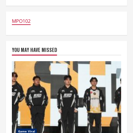
Dikabarkan
Sedang
Digarap
MPO102
YOU MAY HAVE MISSED
Game Viral