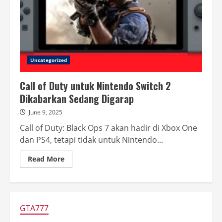
Uncategorized
Call of Duty untuk Nintendo Switch 2
Dikabarkan Sedang Digarap
June 9, 2025
Call of Duty: Black Ops 7 akan hadir di Xbox One
dan PS4, tetapi tidak untuk Nintendo...
Read
Read More
more
about
Call
of
Duty
untuk
Nintendo
GTA777
Switch
2