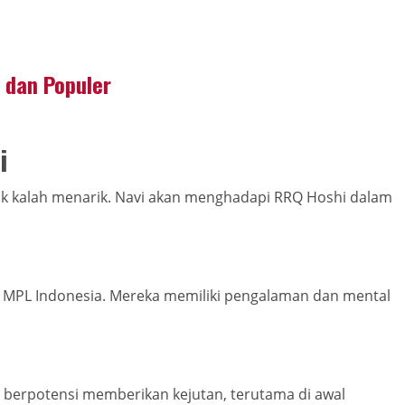
k dan Populer
i
dak kalah menarik. Navi akan menghadapi RRQ Hoshi dalam
di MPL Indonesia. Mereka memiliki pengalaman dan mental
berpotensi memberikan kejutan, terutama di awal