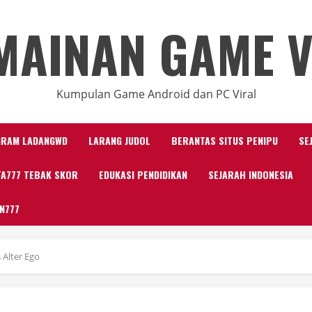
MAINAN GAME V
Kumpulan Game Android dan PC Viral
GRAM LADANGWD
LARANG JUDOL
BERANTAS SITUS PENIPU
SE
TA777 TEBAK SKOR
EDUKASI PENDIDIKAN
SEJARAH INDONESIA
N777
 Alter Ego