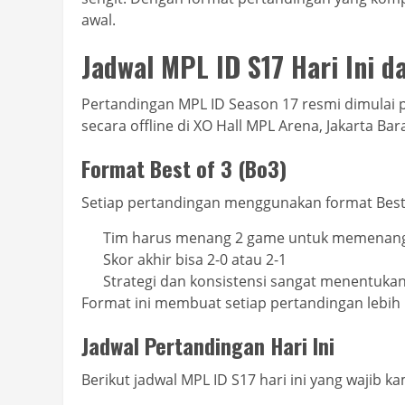
awal.
Jadwal MPL ID S17 Hari Ini 
Pertandingan MPL ID Season 17 resmi dimulai 
secara offline di XO Hall MPL Arena, Jakarta Bara
Format Best of 3 (Bo3)
Setiap pertandingan menggunakan format Best o
Tim harus menang 2 game untuk memenan
Skor akhir bisa 2-0 atau 2-1
Strategi dan konsistensi sangat menentuka
Format ini membuat setiap pertandingan lebi
Jadwal Pertandingan Hari Ini
Berikut jadwal MPL ID S17 hari ini yang wajib ka