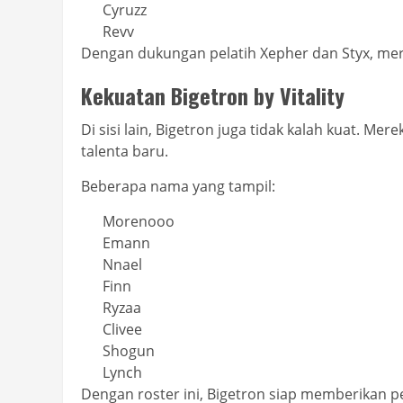
Cyruzz
Revv
Dengan dukungan pelatih Xepher dan Styx, merek
Kekuatan Bigetron by Vitality
Di sisi lain, Bigetron juga tidak kalah kuat.
talenta baru.
Beberapa nama yang tampil:
Morenooo
Emann
Nnael
Finn
Ryzaa
Clivee
Shogun
Lynch
Dengan roster ini, Bigetron siap memberikan p