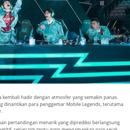
ia kembali hadir dengan atmosfer yang semakin panas.
g dinantikan para penggemar Mobile Legends, terutama
r.
kan pertandingan menarik yang diprediksi berlangsung
titif, setiap tim tentu ingin mengamankan poin sejak