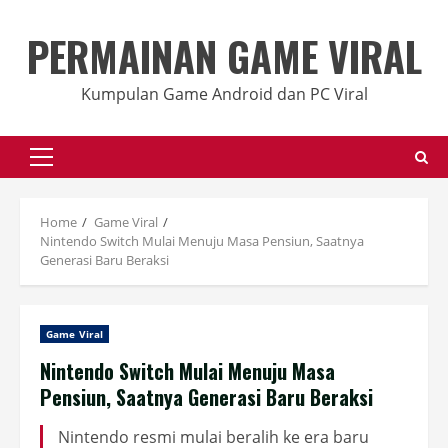
Skip
to
PERMAINAN GAME VIRAL
content
Kumpulan Game Android dan PC Viral
Primary
Menu
Home
Game Viral
Nintendo Switch Mulai Menuju Masa Pensiun, Saatnya
Generasi Baru Beraksi
Game Viral
Nintendo Switch Mulai Menuju Masa
Pensiun, Saatnya Generasi Baru Beraksi
Nintendo resmi mulai beralih ke era baru