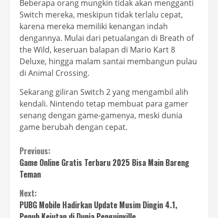
Beberapa orang mungkin tidak akan mengganti
Switch mereka, meskipun tidak terlalu cepat,
karena mereka memiliki kenangan indah
dengannya. Mulai dari petualangan di Breath of
the Wild, keseruan balapan di Mario Kart 8
Deluxe, hingga malam santai membangun pulau
di Animal Crossing.
Sekarang giliran Switch 2 yang mengambil alih
kendali. Nintendo tetap membuat para gamer
senang dengan game-gamenya, meski dunia
game berubah dengan cepat.
Continue
Previous:
Game Online Gratis Terbaru 2025 Bisa Main Bareng
Reading
Teman
Next:
PUBG Mobile Hadirkan Update Musim Dingin 4.1,
Penuh Kejutan di Dunia Penguinville