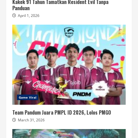
Kakek 91 Tahun Tamatkan Resident Evil Tanpa
Panduan
April 1, 2026
Game Viral
Team Pandum Juara PMPL ID 2026, Lolos PMGO
March 31, 2026