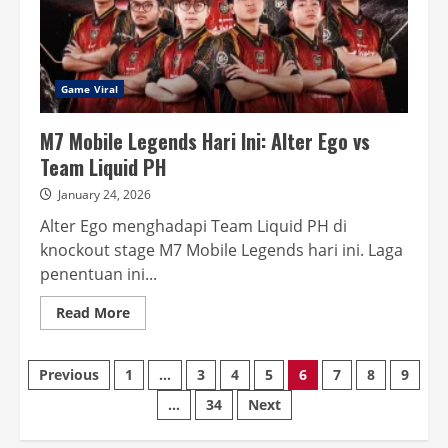
Game Viral
M7 Mobile Legends Hari Ini: Alter Ego vs
Team Liquid PH
January 24, 2026
Alter Ego menghadapi Team Liquid PH di
knockout stage M7 Mobile Legends hari ini. Laga
penentuan ini...
Read
Read More
more
about
M7
Posts
Mobile
Previous
1
…
3
4
5
6
7
8
9
Legends
Hari
pagination
…
34
Next
Ini:
Alter
Ego