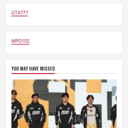
vs
Team
Liquid
GTA777
PH
MPO102
YOU MAY HAVE MISSED