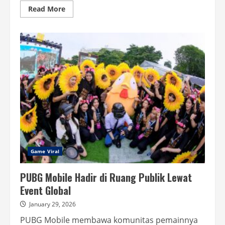
Read
Read More
more
about
Choppy
Cuts
Resmi
Rilis
Februari
2026
di
Steam
Game Viral
PUBG Mobile Hadir di Ruang Publik Lewat
Event Global
January 29, 2026
PUBG Mobile membawa komunitas pemainnya