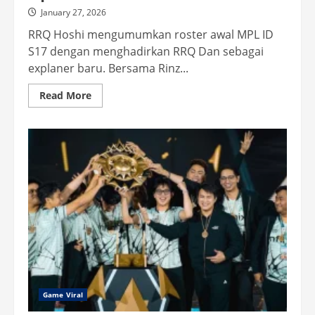
January 27, 2026
RRQ Hoshi mengumumkan roster awal MPL ID
S17 dengan menghadirkan RRQ Dan sebagai
explaner baru. Bersama Rinz...
Read
Read More
more
about
Roster
RRQ
Hoshi
MPL
ID
S17:
RRQ
Dan
Jadi
Explaner
Baru
Game Viral