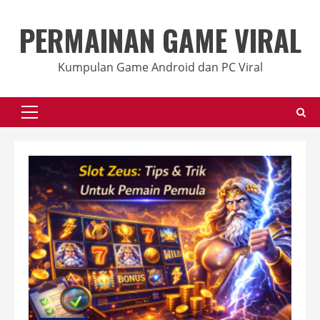
Skip
to
PERMAINAN GAME VIRAL
content
Kumpulan Game Android dan PC Viral
Primary
Menu