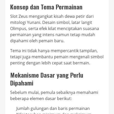
Konsep dan Tema Permainan
Slot Zeus mengangkat kisah dewa petir dari
mitologi Yunani. Desain simbol, latar langit
Olimpus, serta efek kilat menciptakan suasana
permainan yang intens namun tetap mudah
dipahami oleh pemain baru.
Tema ini tidak hanya mempercantik tampilan,
tetapi juga membantu pemain mengenali simbol
penting dengan lebih cepat saat bermain.
Mekanisme Dasar yang Perlu
Dipahami
Sebelum mulai, pemula sebaiknya memahami
beberapa elemen dasar berikut:
Jumlah gulungan dan baris permainan