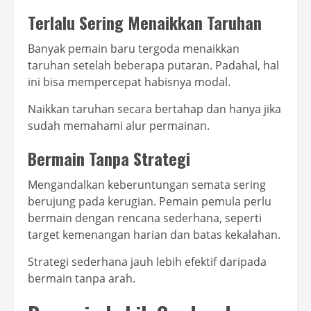
Terlalu Sering Menaikkan Taruhan
Banyak pemain baru tergoda menaikkan
taruhan setelah beberapa putaran. Padahal, hal
ini bisa mempercepat habisnya modal.
Naikkan taruhan secara bertahap dan hanya jika
sudah memahami alur permainan.
Bermain Tanpa Strategi
Mengandalkan keberuntungan semata sering
berujung pada kerugian. Pemain pemula perlu
bermain dengan rencana sederhana, seperti
target kemenangan harian dan batas kekalahan.
Strategi sederhana jauh lebih efektif daripada
bermain tanpa arah.