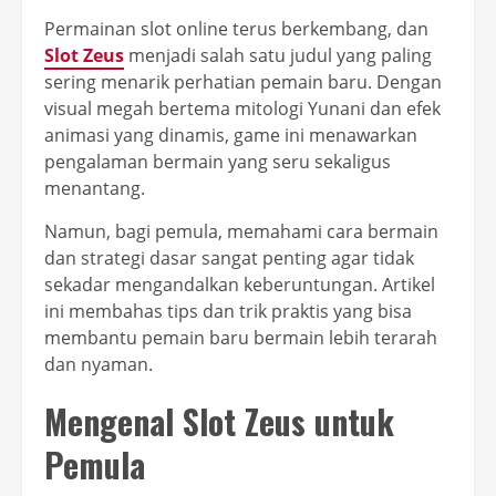
Permainan slot online terus berkembang, dan
Slot Zeus
menjadi salah satu judul yang paling
sering menarik perhatian pemain baru. Dengan
visual megah bertema mitologi Yunani dan efek
animasi yang dinamis, game ini menawarkan
pengalaman bermain yang seru sekaligus
menantang.
Namun, bagi pemula, memahami cara bermain
dan strategi dasar sangat penting agar tidak
sekadar mengandalkan keberuntungan. Artikel
ini membahas tips dan trik praktis yang bisa
membantu pemain baru bermain lebih terarah
dan nyaman.
Mengenal Slot Zeus untuk
Pemula