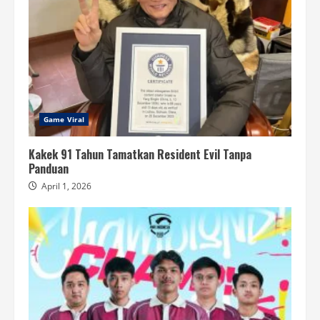
Game Viral
Kakek 91 Tahun Tamatkan Resident Evil Tanpa
Panduan
April 1, 2026