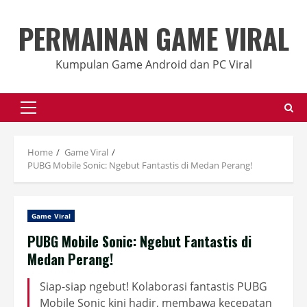
Skip
to
PERMAINAN GAME VIRAL
content
Kumpulan Game Android dan PC Viral
Primary
Menu
Home
Game Viral
PUBG Mobile Sonic: Ngebut Fantastis di Medan Perang!
Game Viral
PUBG Mobile Sonic: Ngebut Fantastis di
Medan Perang!
Siap-siap ngebut! Kolaborasi fantastis PUBG
Mobile Sonic kini hadir, membawa kecepatan