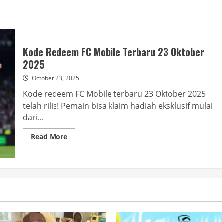
Kode Redeem FC Mobile Terbaru 23 Oktober
2025
October 23, 2025
Kode redeem FC Mobile terbaru 23 Oktober 2025
telah rilis! Pemain bisa klaim hadiah eksklusif mulai
dari...
Read
Read More
more
about
Kode
Redeem
FC
Mobile
Terbaru
23
Oktober
2025