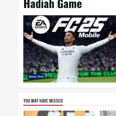
Hadiah Game
Game Viral
YOU MAY HAVE MISSED