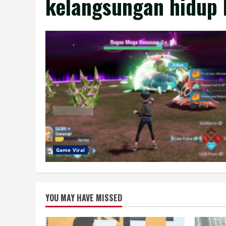
kelangsungan hidup 
Game Viral
YOU MAY HAVE MISSED