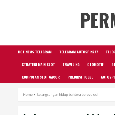
Skip
PER
to
content
HOT NEWS TELEGRAM
TELEGRAM AUTOSPIN777
TELE
STRATEGI MAIN SLOT
TRAVELING
OTOMOTIF
G
KUMPULAN SLOT GACOR
PREDIKSI TOGEL
AUTOSPI
Home
kelangsungan hidup bahtera berevolusi