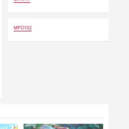
MPO102