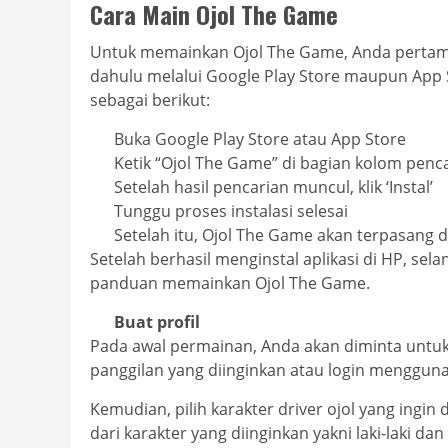
Cara Main Ojol The Game
Untuk memainkan Ojol The Game, Anda pertam
dahulu melalui Google Play Store maupun App
sebagai berikut:
Buka Google Play Store atau App Store
Ketik “Ojol The Game” di bagian kolom penc
Setelah hasil pencarian muncul, klik ‘Instal’
Tunggu proses instalasi selesai
Setelah itu, Ojol The Game akan terpasang 
Setelah berhasil menginstal aplikasi di HP, se
panduan memainkan Ojol The Game.
Buat profil
Pada awal permainan, Anda akan diminta untuk
panggilan yang diinginkan atau login menggun
Kemudian, pilih karakter driver ojol yang ingi
dari karakter yang diinginkan yakni laki-laki dan