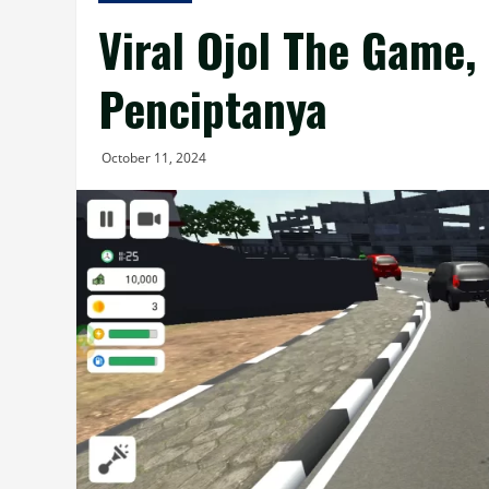
Viral Ojol The Game,
Penciptanya
October 11, 2024