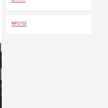
MPO102