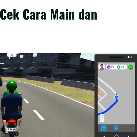
 Cek Cara Main dan