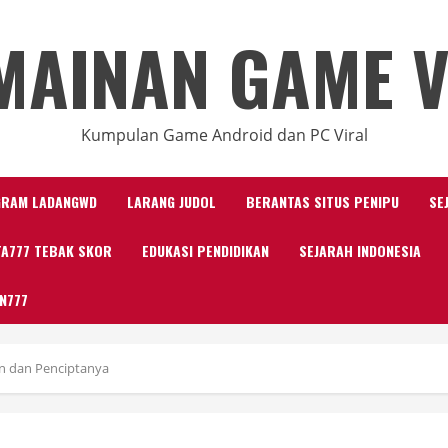
MAINAN GAME V
Kumpulan Game Android dan PC Viral
GRAM LADANGWD
LARANG JUDOL
BERANTAS SITUS PENIPU
SE
TA777 TEBAK SKOR
EDUKASI PENDIDIKAN
SEJARAH INDONESIA
N777
in dan Penciptanya