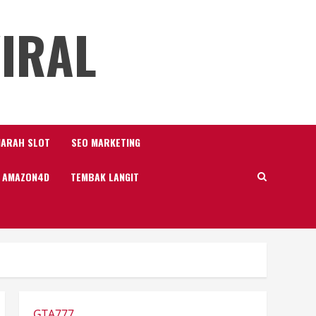
IRAL
JARAH SLOT
SEO MARKETING
AMAZON4D
TEMBAK LANGIT
GTA777